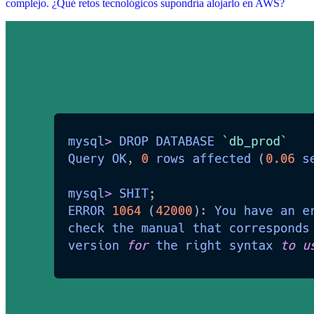
complejo. ¿Qué retos tecnológicos supondría alojarlo en AWS?