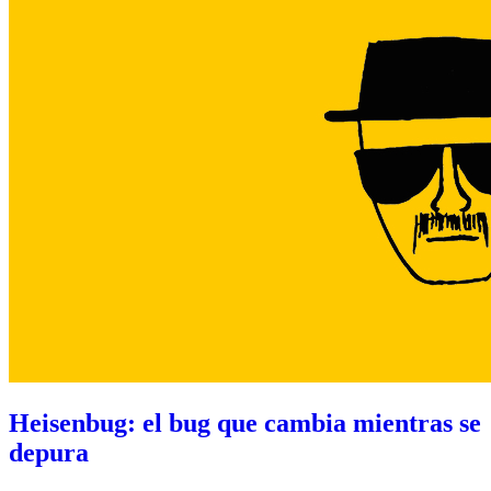
Heisenbug: el bug que cambia mientras se
depura