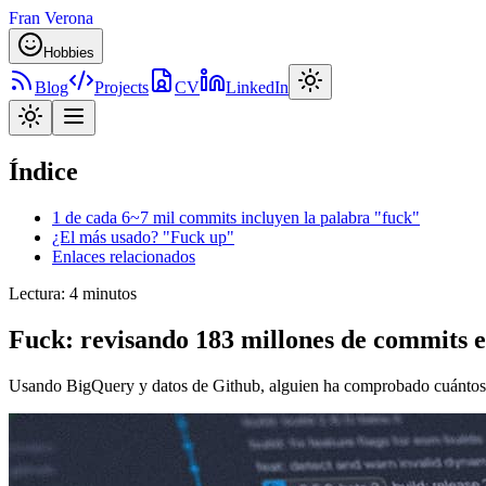
Fran Verona
Hobbies
Blog
Projects
CV
LinkedIn
Índice
1 de cada 6~7 mil commits incluyen la palabra "fuck"
¿El más usado? "Fuck up"
Enlaces relacionados
Lectura
:
4 minutos
Fuck: revisando 183 millones de commits e
Usando BigQuery y datos de Github, alguien ha comprobado cuántos 