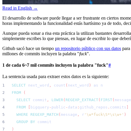
Read in English →
El desarrollo de software puede llegar a ser frustrante en ciertos mom
horas implementando la funcionalidad estás hartísimo ya de todo, deci
Aunque pueda sonar a risa esta práctica la utilizan bastantes desarroll
simplemente escribes lo que piensas, en lugar de escribir lo que debería
Github sacó hace un tiempo
un repositorio público con sus datos
para 
millones de commits incluyen la palabra "
fuck
".
1 de cada 6~7 mil commits incluyen la palabra "fuck"
#
La sentencia usada para extraer estos datos es la siguiente:
SELECT
next_word
,
count
(
next_word
)
as
n
FROM
(
SELECT
commit
,
LOWER
(
REGEXP_EXTRACT
(
FIRST
(
message
FROM
[
bigquery
-
public
-
data
:
github_repos
.
commits
]
WHERE
REGEXP_MATCH
(
message
,
r
'
\w*fuck\S*\s\w+
'
)
GROUP
BY
commit
)