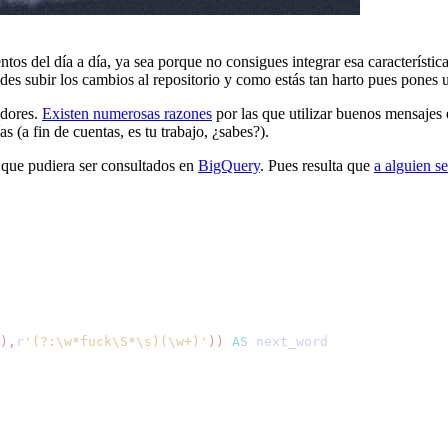
entos del día a día, ya sea porque no consigues integrar esa característ
des subir los cambios al repositorio y como estás tan harto pues pones 
adores.
Existen numerosas razones
por las que utilizar buenos mensajes 
s (a fin de cuentas, es tu trabajo, ¿sabes?).
que pudiera ser consultados en
BigQuery
. Pues resulta que
a alguien se
)
,
r
'
(?:\w*fuck\S*\s)(\w+)
'
)
)
AS
next_word