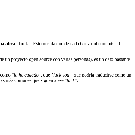
 palabra "fuck"
. Esto nos da que de cada 6 o 7 mil commits, al
de un proyecto open source con varias personas), es un dato bastante
e como "
la he cagado
", que "
fuck you
", que podría traducirse como un
abras más comunes que siguen a ese "
fuck
".